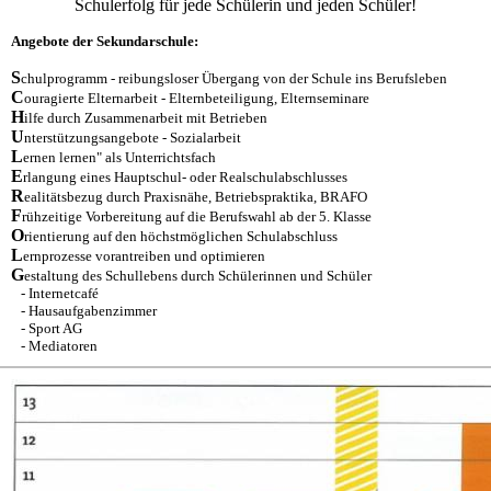
Schulerfolg für jede Schülerin und jeden Schüler!
Angebote der Sekundarschule:
S
chulprogramm - reibungsloser Übergang von der Schule ins Berufsleben
C
ouragierte Elternarbeit - Elternbeteiligung, Elternseminare
H
ilfe durch Zusammenarbeit mit Betrieben
U
nterstützungsangebote - Sozialarbeit
L
ernen lernen" als Unterrichtsfach
E
rlangung eines Hauptschul- oder Realschulabschlusses
R
ealitätsbezug durch Praxisnähe, Betriebspraktika, BRAFO
F
rühzeitige Vorbereitung auf die Berufswahl ab der 5. Klasse
O
rientierung auf den höchstmöglichen Schulabschluss
L
ernprozesse vorantreiben und optimieren
G
estaltung des Schullebens durch Schülerinnen und Schüler
- Internetcafé
- Hausaufgabenzimmer
- Sport AG
- Mediatoren