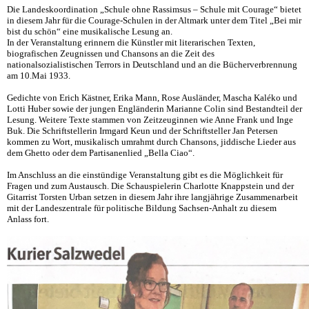
Die Landeskoordination „Schule ohne Rassimsus – Schule mit Courage“ bietet
in diesem Jahr für die Courage-Schulen in der Altmark unter dem Titel „Bei mir
bist du schön“ eine musikalische Lesung an.
In der Veranstaltung erinnern die Künstler mit literarischen Texten,
biografischen Zeugnissen und Chansons an die Zeit des
nationalsozialistischen Terrors in Deutschland und an die Bücherverbrennung
am 10.Mai 1933.
Gedichte von Erich Kästner, Erika Mann, Rose Ausländer, Mascha Kaléko und
Lotti Huber sowie der jungen Engländerin Marianne Colin sind Bestandteil der
Lesung. Weitere Texte stammen von Zeitzeuginnen wie Anne Frank und Inge
Buk. Die Schriftstellerin Irmgard Keun und der Schriftsteller Jan Petersen
kommen zu Wort, musikalisch umrahmt durch Chansons, jiddische Lieder aus
dem Ghetto oder dem Partisanenlied „Bella Ciao“.
Im Anschluss an die einstündige Veranstaltung gibt es die Möglichkeit für
Fragen und zum Austausch. Die Schauspielerin Charlotte Knappstein und der
Gitarrist Torsten Urban setzen in diesem Jahr ihre langjährige Zusammenarbeit
mit der Landeszentrale für politische Bildung Sachsen-Anhalt zu diesem
Anlass fort.