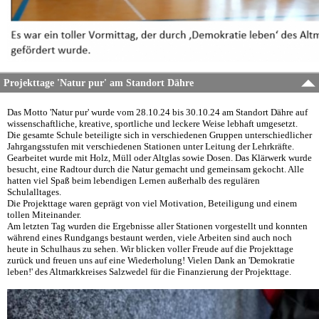
Projekttage 'Natur pur' am Standort Dähre
Das Motto 'Natur pur' wurde vom 28.10.24 bis 30.10.24 am Standort Dähre auf
wissenschaftliche, kreative, sportliche und leckere Weise lebhaft umgesetzt.
Die gesamte Schule beteiligte sich in verschiedenen Gruppen unterschiedlicher
Jahrgangsstufen mit verschiedenen Stationen unter Leitung der Lehrkräfte.
Gearbeitet wurde mit Holz, Müll oder Altglas sowie Dosen. Das Klärwerk wurde
besucht, eine Radtour durch die Natur gemacht und gemeinsam gekocht. Alle
hatten viel Spaß beim lebendigen Lernen außerhalb des regulären
Schulalltages.
Die Projekttage waren geprägt von viel Motivation, Beteiligung und einem
tollen Miteinander.
Am letzten Tag wurden die Ergebnisse aller Stationen vorgestellt und konnten
während eines Rundgangs bestaunt werden, viele Arbeiten sind auch noch
heute in Schulhaus zu sehen. Wir blicken voller Freude auf die Projekttage
zurück und freuen uns auf eine Wiederholung! Vielen Dank an 'Demokratie
leben!' des Altmarkkreises Salzwedel für die Finanzierung der Projekttage.