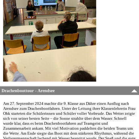
Drachenboottour - Arendsee
Am 27. September 2024 machte die 9. Klasse aus Dähre einen Ausflug nach
Arendsee zum Drachenbootfahren. Unter der Leitung ihrer Klassenlehrerin Frau
Ohk starteten die Schülerinnen und Schüler voller Vorfreude. Das Wetter zeigte
sich von seiner besten Seite – die Sonne strahlte über dem Wasser. Schnell
wurde klar, dass es beim Drachenbootfahren auf Teamgeist und
Zusammenarbeit ankam. Mit viel Motivation paddelten die beiden Teams um
die Wette. Am Ende siegte das Boot mit dem stärkeren Rhythmus, während die
Verlierermannschaft lachend mit Wasser bespritzt wurde. Der Spaß und die gute